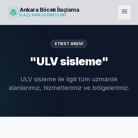
Ankara Böcek İlaçlama
pest_control
menu
İLAÇLAMA HIZMETLERI
ETIKET ARŞIVI
"ULV sisleme"
ULV sisleme ile ilgili tüm uzmanlık
alanlarımız, hizmetlerimiz ve bölgelerimiz.