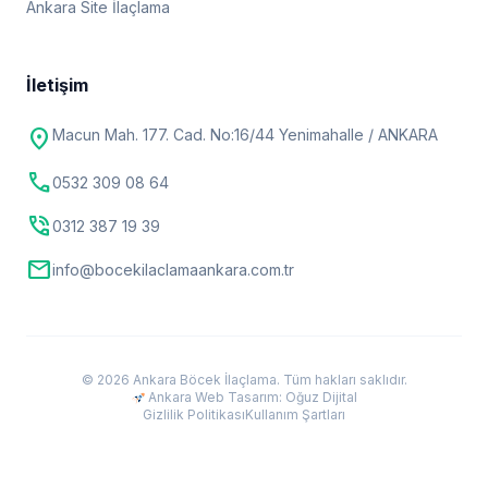
Ankara Site İlaçlama
İletişim
location_on
Macun Mah. 177. Cad. No:16/44 Yenimahalle / ANKARA
call
0532 309 08 64
phone_in_talk
0312 387 19 39
mail
info@bocekilaclamaankara.com.tr
© 2026 Ankara Böcek İlaçlama. Tüm hakları saklıdır.
Ankara Web Tasarım: Oğuz Dijital
Gizlilik Politikası
Kullanım Şartları