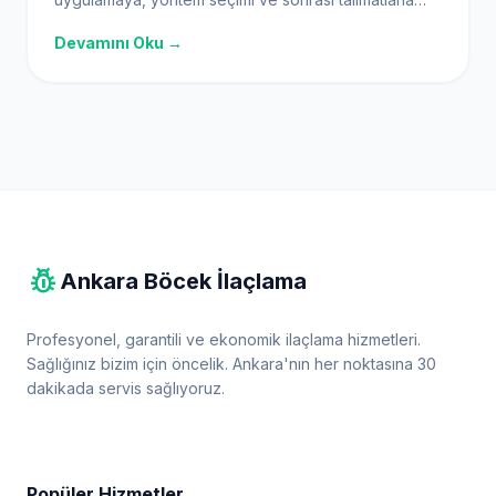
adım adım süreç rehberi.
Devamını Oku →
pest_control
Ankara Böcek İlaçlama
Profesyonel, garantili ve ekonomik ilaçlama hizmetleri.
Sağlığınız bizim için öncelik. Ankara'nın her noktasına 30
dakikada servis sağlıyoruz.
Popüler Hizmetler