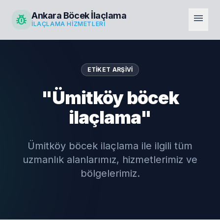
Ankara Böcek İlaçlama
pest_control
menu
İLAÇLAMA HIZMETLERI
ETIKET ARŞIVI
"Ümitköy böcek
ilaçlama"
Ümitköy böcek ilaçlama ile ilgili tüm
uzmanlık alanlarımız, hizmetlerimiz ve
bölgelerimiz.