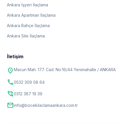
Ankara İşyeri İlaçlama
Ankara Apartman İlaçlama
Ankara Bahçe İlaçlama
Ankara Site İlaçlama
İletişim
location_on
Macun Mah. 177. Cad. No:16/44 Yenimahalle / ANKARA
call
0532 309 08 64
phone_in_talk
0312 387 19 39
mail
info@bocekilaclamaankara.com.tr