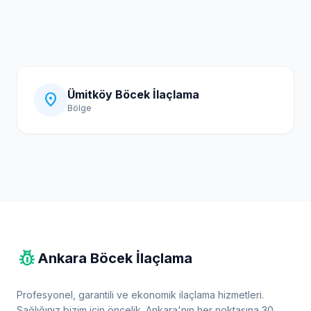
Ümitköy Böcek İlaçlama
location_on
Bölge
pest_control
Ankara Böcek İlaçlama
Profesyonel, garantili ve ekonomik ilaçlama hizmetleri.
Sağlığınız bizim için öncelik. Ankara'nın her noktasına 30