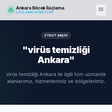
Ankara Böcek İlaçlama
pest_control
menu
İLAÇLAMA HIZMETLERI
ETIKET ARŞIVI
"virüs temizliği
Ankara"
virüs temizliği Ankara ile ilgili tüm uzmanlık
alanlarımız, hizmetlerimiz ve bölgelerimiz.