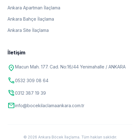
Ankara Apartman İlaçlama
Ankara Bahçe İlaçlama
Ankara Site İlaçlama
İletişim
location_on
Macun Mah. 177. Cad. No:16/44 Yenimahalle / ANKARA
call
0532 309 08 64
phone_in_talk
0312 387 19 39
mail
info@bocekilaclamaankara.com.tr
© 2026 Ankara Böcek İlaçlama. Tüm hakları saklıdır.