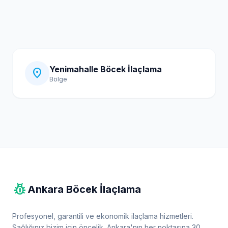
Yenimahalle Böcek İlaçlama
location_on
Bölge
pest_control
Ankara Böcek İlaçlama
Profesyonel, garantili ve ekonomik ilaçlama hizmetleri.
Sağlığınız bizim için öncelik. Ankara'nın her noktasına 30