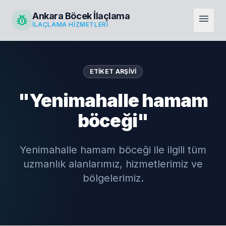
Ankara Böcek İlaçlama
pest_control
menu
İLAÇLAMA HIZMETLERI
ETIKET ARŞIVI
"Yenimahalle hamam
böceği"
Yenimahalle hamam böceği ile ilgili tüm
uzmanlık alanlarımız, hizmetlerimiz ve
bölgelerimiz.