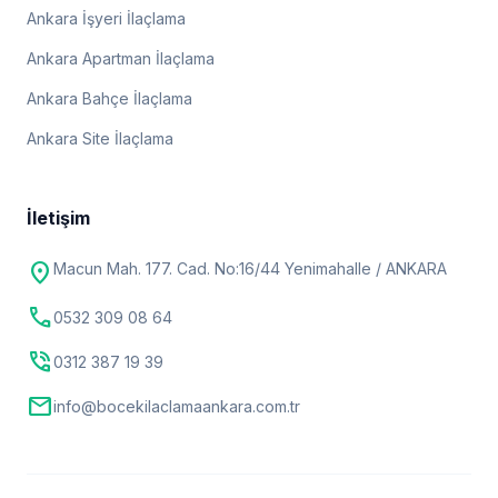
Ankara İşyeri İlaçlama
Ankara Apartman İlaçlama
Ankara Bahçe İlaçlama
Ankara Site İlaçlama
İletişim
location_on
Macun Mah. 177. Cad. No:16/44 Yenimahalle / ANKARA
call
0532 309 08 64
phone_in_talk
0312 387 19 39
mail
info@bocekilaclamaankara.com.tr